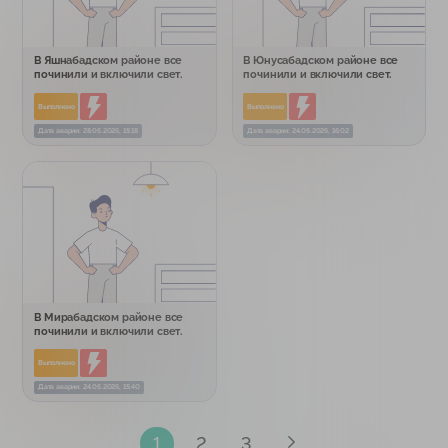
В Яшнабадском районе все
В Юнусабадском районе все
починили и включили свет.
починили и включили свет.
Выполнено
Выполнено
Дата аварии: 28.05.2026, 15:18
Дата аварии: 24.05.2026, 16:02
В Мирабадском районе все
починили и включили свет.
Выполнено
Дата аварии: 24.05.2026, 15:40
1
2
3