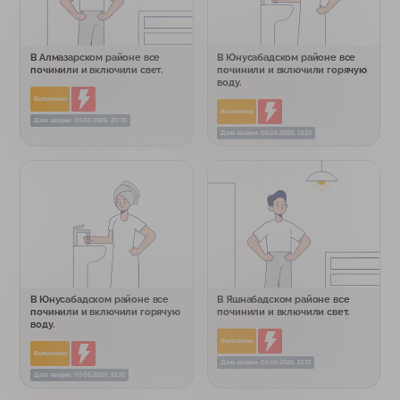
В Алмазарском районе все
В Юнусабадском районе все
починили и включили свет.
починили и включили горячую
воду.
Выполнено
Выполнено
Дата аварии: 05.06.2026, 20:35
Дата аварии: 05.06.2026, 13:33
В Юнусабадском районе все
В Яшнабадском районе все
починили и включили горячую
починили и включили свет.
воду.
Выполнено
Выполнено
Дата аварии: 05.06.2026, 13:31
Дата аварии: 05.06.2026, 13:32