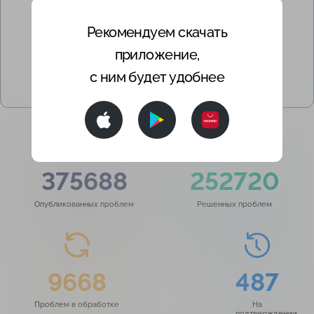
Рекомендуем скачать
приложение,
с ним будет удобнее
375688
252720
Опубликованных проблем
Решенных проблем
9668
487
Проблем в обработке
На
подтверждении