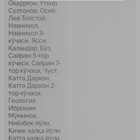
Оққўрғон, Ўткир
Султонов, Осиё,
Лев Толстой,
Навниҳол,
Навниҳол 3-
кўчаси, Ясси,
Қаландар, Бўз,
Сайрам 5-тор
кўчаси, Сайрам 7-
тор кўчаси, Чуст,
Катта Дархон,
Катта Дархон 2-
тор кўчаси,
Геология,
Иброҳим
Мўминов,
Ниёзбек йўли,
Кичик ҳалқа йўли,
Катта ҳалқа йўли,