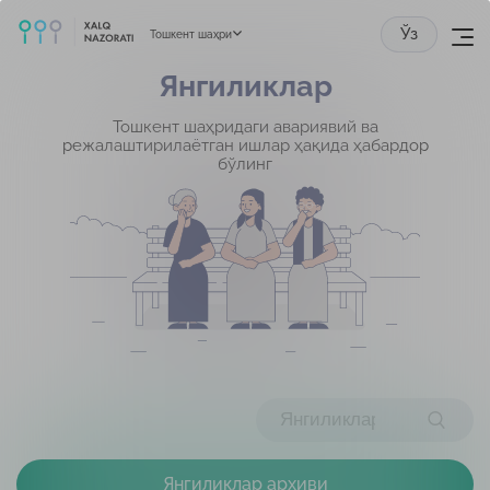
Ўз
Тошкент шаҳри
Янгиликлар
Тошкент шаҳридаги авариявий ва
режалаштирилаётган ишлар ҳақида ҳабардор
бўлинг
Янгиликлар архиви