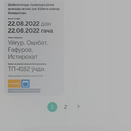
Шайхонтоҳур туманида режа
асосида иссиқ сув бўйича ишлар
бажарилди.
Қачон ўчади:
22.08.2022
дан
22.08.2022 гача
Кимга тегишли:
Уйғур, Оқибат,
Ғафуров,
Истирохат
Қайси иссиқлик маркази ёки қозонхона:
ТП-4182 ўчди.
Марказий диспетчерлик хизмат 1055
Бажарилди
22.08.2022
дан
22.08.2022 гача
1
2