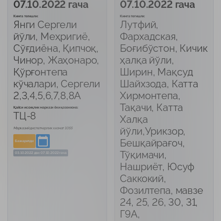
07.10.2022 гача
07.10.2022 гача
Кимга тегишли:
Кимга тегишли:
Янги Сергели
Лутфий,
йўли, Меҳригиё,
Фархадская,
Сўғдиёна, Қипчоқ,
Боғибўстон, Кичик
Чинор, Жаҳонаро,
ҳалқа йўли,
Қўрғонтепа
Ширин, Мақсуд
кўчалари, Сергели
Шайхзода, Катта
2,3,4,5,6,7,8,8А
Хирмонтепа,
Тақачи, Катта
Қайси иссиқлик маркази ёки қозонхона:
ТЦ-8
Халқа
йўли,Урикзор,
Марказий диспетчерлик хизмат 1055
Бешқайрағоч,
Бажарилди
Тўқимачи,
03.10.2022
дан
07.10.2022 гача
Нашриёт, Юсуф
Саккокий,
Фозилтепа, мавзе
24, 25, 26, 30, 31,
Г9А,