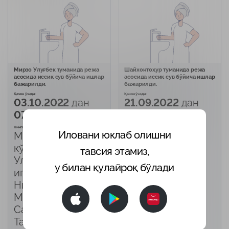
Мирзо Улуғбек туманида режа
Шайхонтоҳур туманида режа
асосида иссиқ сув бўйича ишлар
асосида иссиқ сув бўйича ишлар
бажарилди.
бажарилди.
Қачон ўчади:
Қачон ўчади:
03.10.2022
дан
21.09.2022
дан
07.10.2022 гача
21.09.2022 гача
Кимга тегишли:
Кимга тегишли:
Иловани юклаб олишни
Мустақиллик шоҳ
Бунёдкор
кўчаси, Мирзо
Хиёбони
тавсия этамиз,
Улуғбек, Буюк
Қайси иссиқлик маркази ёки қозонхона:
у билан қулайроқ бўлади
ТЦ-3
ипак йўли, Қори
Ниёзий,
Марказий диспетчерлик хизмат 1055
Муҳаммад Юсуф,
Бажарилди
Сайрам,
21.09.2022
дан
21.09.2022 гача
Тамарахоним,