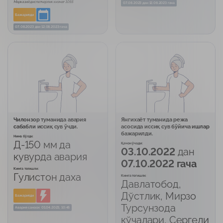
Марказий диспетчерлик хизмат 1055
07.08.2023
дан
12.08.2023 гача
Бажарилди
07.08.2023
дан
12.08.2023 гача
Чилонзор туманида авария
Янгихаёт туманида режа
сабабли иссиқ сув ўчди.
асосида иссиқ сув бўйича ишлар
бажарилди.
Нима бўлди:
Д-150 мм да
Қачон ўчади:
03.10.2022
дан
кувурда авария
07.10.2022 гача
Кимга тегишли:
Гулистон даха
Кимга тегишли:
Давлатобод,
Дўстлик, Мирзо
Бажарилди
Турсунзода
Авария санаси: 01.04.2023, 10:45
кўчалари, Сергели