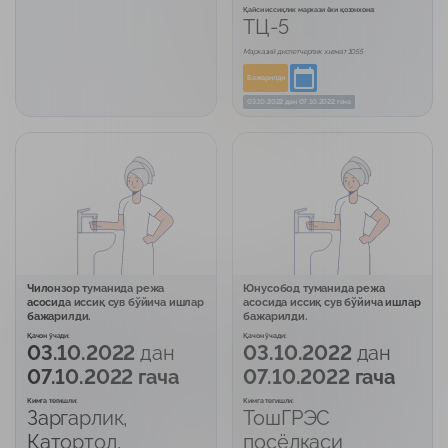
Қайси иссиқлик маркази ёки қозонхона:
ТЦ-5
Марказий диспетчерлик хизмат 1055
Бажарилди
03.10.2022
дан
07.10.2022 гача
Чилонзор туманида режа
Юнусобод туманида режа
асосида иссиқ сув бўйича ишлар
асосида иссиқ сув бўйича ишлар
бажарилди.
бажарилди.
Қачон ўчади:
Қачон ўчади:
03.10.2022
дан
03.10.2022
дан
07.10.2022 гача
07.10.2022 гача
Кимга тегишли:
Кимга тегишли:
Заргарлик,
ТошГРЭС
Қатортол,
посёлкаси