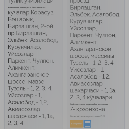
тулик учирилади
проезд
Бирлашган,
Қайси иссиқлик маркази ёки қозонхона:
кучалар Корасув,
Эльбек, Асалобод,
Бешарык,
Курувчилар,
Бирлашган, 2-ой
Уйсозлар,
пр Бирлашган,
Паркент, Чулпон,
Эльбек, Асалобод,
Алимкент,
Курувчилар,
Ахангаранское
Уйсозлар,
шоссе, массивы
Паркент, Чулпон,
Тузель - 1, 2, 3, 4,
Алимкент,
Уйсозлар - 1,
Ахангаранское
Асалобод - 1,2,
шоссе, мавзе
Авиасозлар
Тузель - 1, 2, 3, 4,
шахарчаси - 1, 1а,
Уйсозлар - 1,
2, 3, 4 кўчалари
Асалобод - 1,2,
Қайси иссиқлик маркази ёки қозонхона:
Авиасозлар
7- қозонхона
шахарчаси - 1, 1а,
Марказий диспетчерлик хизмат 1055
2, 3, 4
Бажарилди