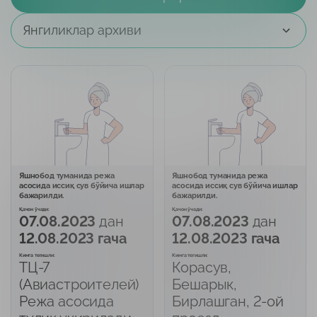
Янгиликлар архиви
Яшнобод туманида режа
Яшнобод туманида режа
асосида иссиқ сув бўйича ишлар
асосида иссиқ сув бўйича ишлар
бажарилди.
бажарилди.
Қачон ўчади:
Қачон ўчади:
07.08.2023
дан
07.08.2023
дан
12.08.2023 гача
12.08.2023 гача
Кимга тегишли:
Кимга тегишли:
ТЦ-7
Корасув,
(Авиастроителей)
Бешарык,
Режа асосида
Бирлашган, 2-ой