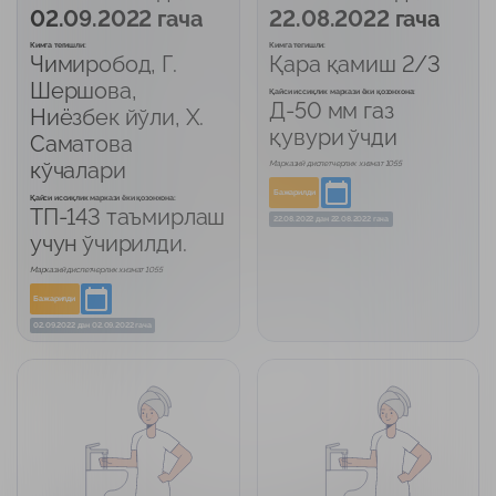
02.09.2022 гача
22.08.2022 гача
Кимга тегишли:
Кимга тегишли:
Чимиробод, Г.
Қара қамиш 2/3
Шершова,
Қайси иссиқлик маркази ёки қозонхона:
Д-50 мм газ
Ниёзбек йўли, Х.
қувури ўчди
Саматова
кўчалари
Марказий диспетчерлик хизмат 1055
Бажарилди
Қайси иссиқлик маркази ёки қозонхона:
ТП-143 таъмирлаш
22.08.2022
дан
22.08.2022 гача
учун ўчирилди.
Марказий диспетчерлик хизмат 1055
Бажарилди
02.09.2022
дан
02.09.2022 гача