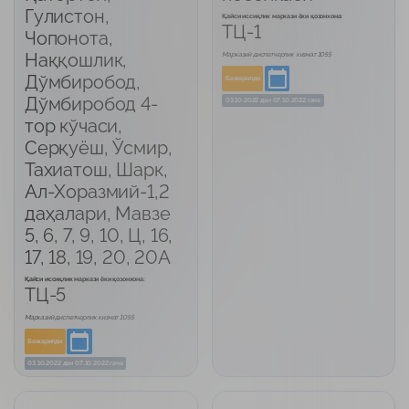
Гулистон,
Қайси иссиқлик маркази ёки қозонхона:
ТЦ-1
Чопонота,
Наққошлик,
Марказий диспетчерлик хизмат 1055
Дўмбиробод,
Бажарилди
Дўмбиробод 4-
03.10.2022
дан
07.10.2022 гача
тор кўчаси,
Серқуёш, Ўсмир,
Тахиатош, Шарк,
Ал-Хоразмий-1,2
даҳалари, Мавзе
5, 6, 7, 9, 10, Ц, 16,
17, 18, 19, 20, 20А
Қайси иссиқлик маркази ёки қозонхона:
ТЦ-5
Марказий диспетчерлик хизмат 1055
Бажарилди
03.10.2022
дан
07.10.2022 гача