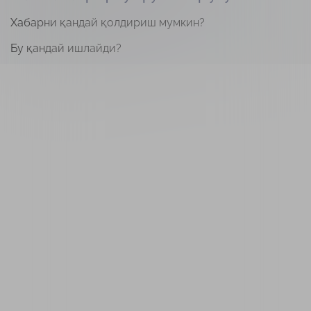
Хабарни қандай қолдириш мумкин?
Бу қандай ишлайди?
Мобил илова