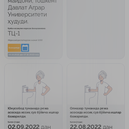
майдони, Тошкент
Давлат Аграр
Университети
ҳудуди.
Қайси иссиқлик маркази ёки қозонхона:
ТЦ-1
Марказий диспетчерлик хизмат 1055
Бажарилди
03.10.2022
дан
07.10.2022 гача
Юнусобод туманида режа
Олмазор туманида режа
асосида иссиқ сув бўйича ишлар
асосида иссиқ сув бўйича ишлар
бажарилди.
бажарилди.
Қачон ўчади:
Қачон ўчади:
02.09.2022
дан
22.08.2022
дан