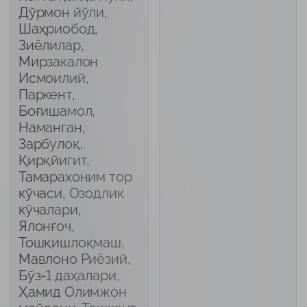
Дўрмон йўли,
Шаҳриобод,
Зиёлилар,
Мирзакалон
Исмоилий,
Паркент,
Боғишамол,
Наманган,
Зарбулоқ,
Қирқйигит,
Тамарахоним тор
кўчаси, Озодлик
кўчалари,
Ялонғоч,
Тошқишлоқмаш,
Мавлоно Риёзий,
Бўз-1 даҳалари,
Ҳамид Олимжон