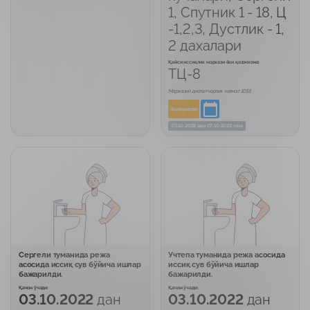
1, Спутник 1 - 18, Ц
-1,2,3, Дустлик - 1,
2 дахалари
Қайси иссиқлик маркази ёки қозонхона:
ТЦ-8
Марказий диспетчерлик хизмат 1055
Бажарилди
03.10.2022
дан
07.10.2022 гача
Сергели туманида режа
Учтепа туманида режа асосида
асосида иссиқ сув бўйича ишлар
иссиқ сув бўйича ишлар
бажарилди.
бажарилди.
Қачон ўчади:
Қачон ўчади:
03.10.2022
дан
03.10.2022
дан