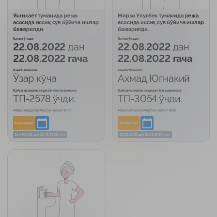
Янгихаёт туманида режа
Мирзо Улуғбек туманида режа
асосида иссиқ сув бўйича ишлар
асосида иссиқ сув бўйича ишлар
бажарилди.
бажарилди.
Қачон ўчади:
Қачон ўчади:
22.08.2022
дан
22.08.2022
дан
22.08.2022 гача
22.08.2022 гача
Кимга тегишли:
Кимга тегишли:
Ўзар кўча
Ахмад Югнакий
Қайси иссиқлик маркази ёки қозонхона:
Қайси иссиқлик маркази ёки қозонхона:
ТП-2578 ўчди.
ТП-3054 ўчди.
Марказий диспетчерлик хизмат 1055
Марказий диспетчерлик хизмат 1055
Бажарилди
Бажарилди
22.08.2022
дан
22.08.2022 гача
22.08.2022
дан
22.08.2022 гача